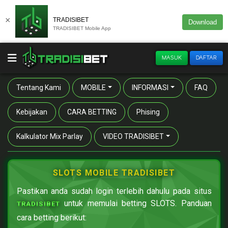
×
TRADISIBET
Download
TRADISIBET Mobile App
MASUK
DAFTAR
Tentang Kami
MOBILE
INFORMASI
FAQ
Kebijakan
CARA BETTING
Phising
Kalkulator Mix Parlay
VIDEO TRADISIBET
SLOTS MOBILE TRADISIBET
Pastikan anda sudah login terlebih dahulu pada situs
untuk memulai betting SLOTS. Panduan
TRADISIBET
cara betting berikut: