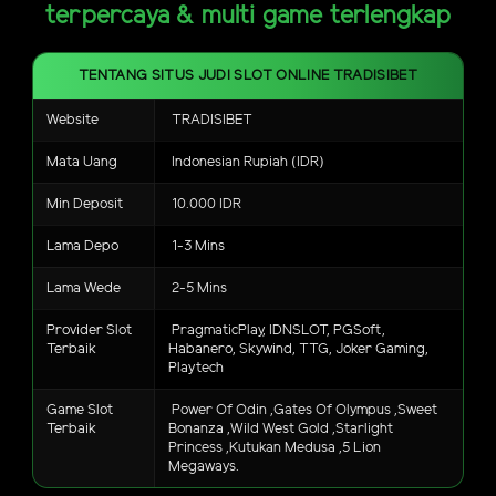
terpercaya & multi game terlengkap
TENTANG SITUS JUDI SLOT ONLINE TRADISIBET
Website
TRADISIBET
Mata Uang
Indonesian Rupiah (IDR)
Min Deposit
10.000 IDR
Lama Depo
1-3 Mins
Lama Wede
2-5 Mins
Provider Slot
PragmaticPlay, IDNSLOT, PGSoft,
Terbaik
Habanero, Skywind, TTG, Joker Gaming,
Playtech
Game Slot
Power Of Odin ,Gates Of Olympus ,Sweet
Terbaik
Bonanza ,Wild West Gold ,Starlight
Princess ,Kutukan Medusa ,5 Lion
Megaways.