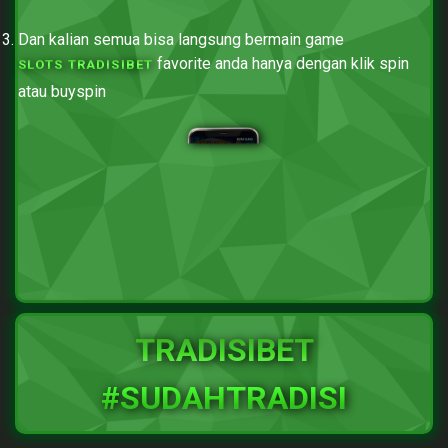
Dan kalian semua bisa langsung bermain game
favorite anda hanya dengan klik spin
SLOTS TRADISIBET
atau buyspin
TRADISIBET
#SUDAHTRADISI