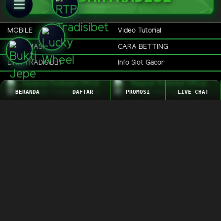
MOBILE
Video Tutorial
INFORMASI
CARA BETTING
LINK TRADISIBET
Info Slot Gacor
BERANDA
DAFTAR
PROMOSI
LIVE CHAT
100% Pasti Dibayar
24 Jam Online
Terbaik
Terjamin Aman
Gambling
No. 1 di Indonesia