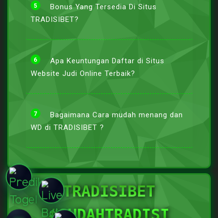
5
Bonus Yang Tersedia Di Situs
TRADISIBET?
6
Apa Keuntungan Daftar di Situs
Website Judi Online Terbaik?
7
Bagaimana Cara mudah menang dan
WD di TRADISIBET ?
TRADISIBET
#SUDAHTRADISI