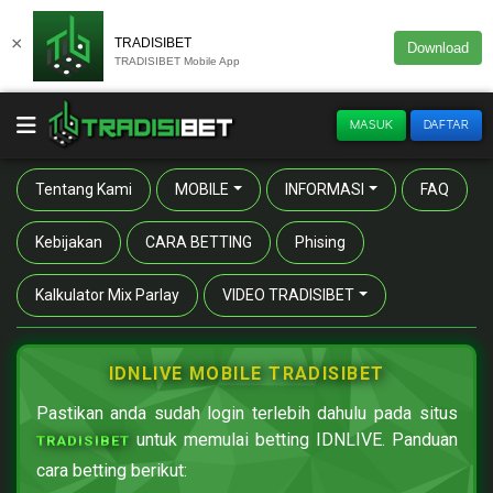
×
TRADISIBET
Download
TRADISIBET Mobile App
MASUK
DAFTAR
Tentang Kami
MOBILE
INFORMASI
FAQ
Kebijakan
CARA BETTING
Phising
Kalkulator Mix Parlay
VIDEO TRADISIBET
IDNLIVE MOBILE TRADISIBET
Pastikan anda sudah login terlebih dahulu pada situs
untuk memulai betting IDNLIVE. Panduan
TRADISIBET
cara betting berikut: