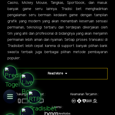
Casino, Mickey Mouse, Tangkas, Sportbook, dan masuk
banyak game seru lainnya. Tradisi bet menghadirkan
pengalaman seru bermain kedalam game dengan tampilan
grafik yang modern yang akan menambah keseruan sensasi
permainan, teknologi terbaru dan terdepan dikerjakan oleh
tim yang ahli dan profesional di bidangnya yang akan menjamin
permainan lebih aman dan nyaman. Setiap proses transaksi di
Tradisibet lebih cepat karena di support banyak pilihan bank
swasta terbaik juga berbagai pilihan metode pembayaran
populer.
Read More
Dukungan Perangkat :
Keamanan Terjamin :
Lisensi :