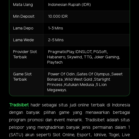
Mata Uang
Indonesian Rupiah (IDR)
Min Deposit
10.000 IDR
Lama Depo
1-3 Mins
Lama Wede
2-5 Mins
Provider Slot
PragmaticPlay, IDNSLOT, PGSoft,
Terbaik
Habanero, Skywind, TTG, Joker Gaming,
Playtech
Game Slot
Power Of Odin ,Gates Of Olympus ,Sweet
Terbaik
Bonanza ,Wild West Gold ,Starlight
Princess ,Kutukan Medusa ,5 Lion
Megaways.
Tradisibet
hadir sebagai situs judi online terbaik di Indonesia
dengan banyak pilihan game yang menawarkan berbagai
program promosi dan event menarik. Tradisibet adalah situs
pelopor yang menghadirkan banyak jenis permainan dalam 1
(SATU) akun seperti Slot Online, Esport, Idnlive, Togel, Live