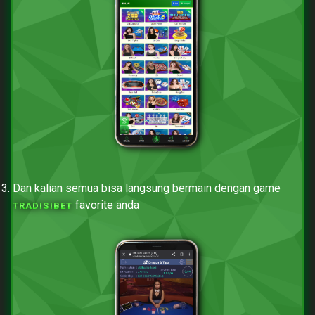
Dan kalian semua bisa langsung bermain dengan game
favorite anda
TRADISIBET