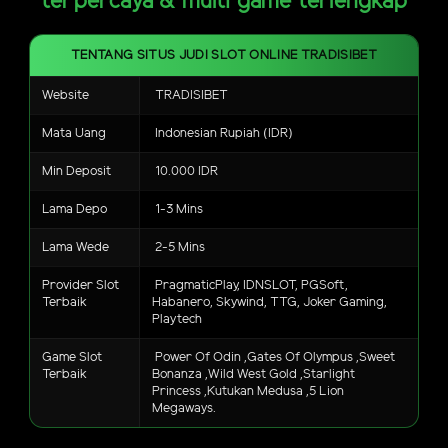
terpercaya & multi game terlengkap
TENTANG SITUS JUDI SLOT ONLINE TRADISIBET
Website
TRADISIBET
Mata Uang
Indonesian Rupiah (IDR)
Min Deposit
10.000 IDR
Lama Depo
1-3 Mins
Lama Wede
2-5 Mins
Provider Slot
PragmaticPlay, IDNSLOT, PGSoft,
Terbaik
Habanero, Skywind, TTG, Joker Gaming,
Playtech
Game Slot
Power Of Odin ,Gates Of Olympus ,Sweet
Terbaik
Bonanza ,Wild West Gold ,Starlight
Princess ,Kutukan Medusa ,5 Lion
Megaways.