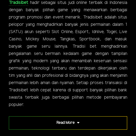
Tradisibet
hadir sebagai situs judi online terbaik di Indonesia
dengan banyak pilihan game yang menawarkan berbagai
program promosi dan event menarik. Tradisibet adalah situs
pelopor yang menghadirkan banyak jenis permainan dalam 1
(SATU) akun seperti Slot Online, Esport, Idnlive, Togel, Live
Casino, Mickey Mouse, Tangkas, Sportbook, dan masuk
banyak game seru lainnya. Tradisi bet menghadirkan
pengalaman seru bermain kedalam game dengan tampilan
grafik yang modern yang akan menambah keseruan sensasi
permainan, teknologi terbaru dan terdepan dikerjakan oleh
tim yang ahli dan profesional di bidangnya yang akan menjamin
permainan lebih aman dan nyaman. Setiap proses transaksi di
Tradisibet lebih cepat karena di support banyak pilihan bank
swasta terbaik juga berbagai pilihan metode pembayaran
populer.
Read More