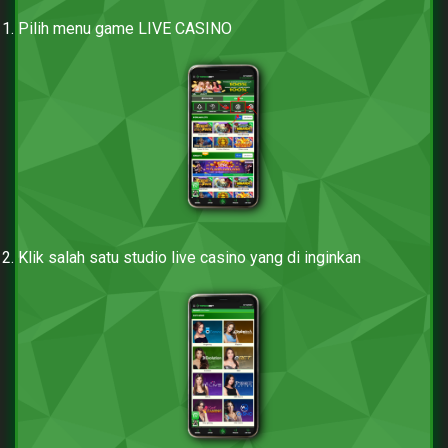
Pilih menu game LIVE CASINO
Klik salah satu studio live casino yang di inginkan