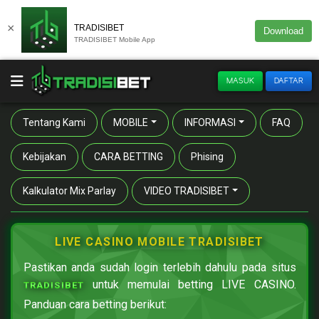
×
TRADISIBET
Download
TRADISIBET Mobile App
MASUK
DAFTAR
Tentang Kami
MOBILE
INFORMASI
FAQ
Kebijakan
CARA BETTING
Phising
Kalkulator Mix Parlay
VIDEO TRADISIBET
LIVE CASINO MOBILE TRADISIBET
Pastikan anda sudah login terlebih dahulu pada situs
untuk memulai betting LIVE CASINO.
TRADISIBET
Panduan cara betting berikut: