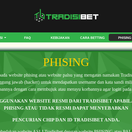
SI
FAQ
KEBIJAKAN
CARA BETTING
PHISING
PHISING
da website phising atau website palsu yang mengatas namakan Tradisi
gung jawab (hacker) untuk mendapatkan username dan kata sandi mili
rbannya dengan cara membujuk atau merayu korbannya agar login pada w
GUNAKAN WEBSITE RESMI DARI TRADISIBET APABILA
PHISING ATAU TIDAK RESMI DAPAT MENYEBABKAN
PENCURIAN CHIP DAN ID TRADISIBET ANDA.
bedakan website ASLI Tradisibet dengan website PHISING atau PALSU